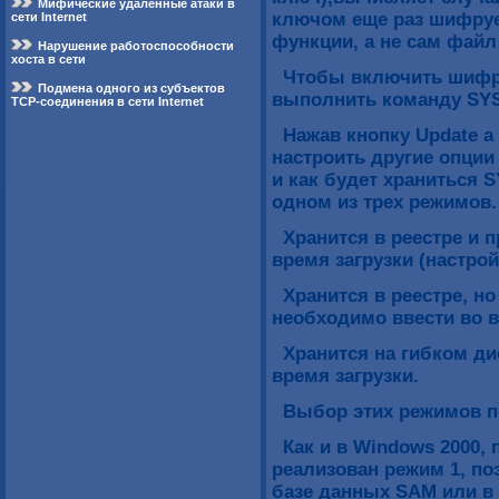
Мифические удаленные атаки в
ключом еще раз шифруе
сети Internet
функции, а не сам файл
Нарушение работоспособности
хоста в сети
Чтобы включить шифро
Подмена одного из субъектов
выполнить команду SYS
TCP-соединения в сети Internet
Нажав кнопку Update а 
настроить другие опции
и как будет храниться 
одном из трех режимов.
Хранится в реестре и п
время загрузки (настро
Хранится в реестре, н
необходимо ввести во в
Хранится на гибком ди
время загрузки.
Выбор этих режимов по
Как и в Windows 2000, 
реализован режим 1, по
базе данных SAM или в A