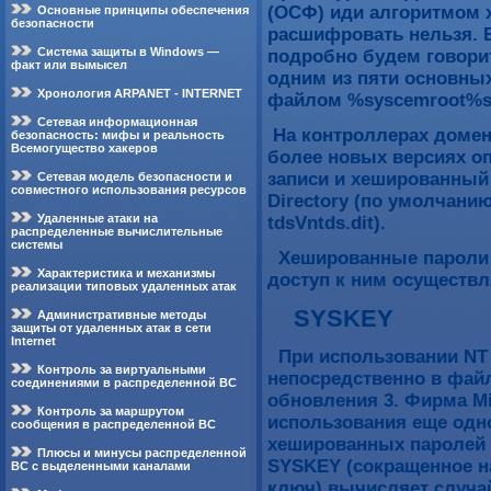
(ОСФ) иди алгоритмом 
Основные принципы обеспечения
безопасности
расшифровать нельзя. В
Система защиты в Windows —
подробно будем говори
факт или вымысел
одним из пяти основных
Хронология ARPANET - INTERNET
файлом %syscemroot%sy
Сетевая информационная
На контроллерах домен
безопасность: мифы и реальность
Всемогущество хакеров
более новых версиях о
записи и хешированный 
Сетевая модель безопасности и
совместного использования ресурсов
Directory (по умолчан
Удаленные атаки на
tdsVntds.dit).
распределенные вычислительные
системы
Хешированные пароли х
Характеристика и механизмы
доступ к ним осуществ
реализации типовых удаленных атак
SYSKEY
Административные методы
защиты от удаленных атак в сети
Internet
При использовании NT 
Контроль за виртуальными
непосредственно в файл
соединениями в распределенной ВС
обновления 3. Фирма Mi
Контроль за маршрутом
использования еще одн
сообщения в распределенной ВС
хешированных паролей 
Плюсы и минусы распределенной
SYSKEY (сокращенное н
ВС с выделенными каналами
ключ),вычисляет случа