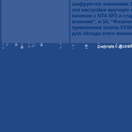
шифруются значением S
эти настройки вручную 
начиная с NT4 SP3 и ст
влияния", и 14, "Физич
применения ключа SYS
для обхода этого механ
Copyright © 2010 B