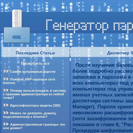
Последние Статьи
Диспетчер S
Посмотреть все
После изучения базовы
более подробно рассм
Самые популярные пароли
записями и паролями в 
Ложный ARP-сервер в сети
всех компьютерах под 
Internet
компьютерах под управ
Почему нельзя входить в систему
именах учетных записей
с правами администратора из любой
точки?
диспетчера системы защ
Идентификаторы защиты (SID)
Manager). Пароли храня
невозможно расшифрова
Можно ли доверять домену,
подключенному к Internet?
(хотя зашифрованное зн
показано в главе 8, "Р
Административные границы: лес
или домен?
Процедура шифрования 